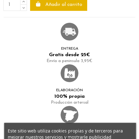
Añadir al carrito
ENTREGA
Gratis desde 25€
Envío a peninsula 3,95€
ELABORACIÓN
100% propia
Producción artersal
Este sitio web utiliza cookies propias y de terceros para
FABRICADO EN
mejorar nuestros servicios y mostrarle publicidad
España