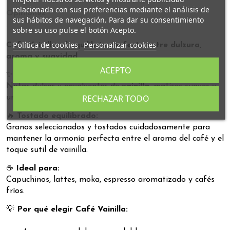
relacionada con sus preferencias mediante el análisis de
Opiniones
sus hábitos de navegación. Para dar su consentimiento
sobre su uso pulse el botón Acepto.
Política de cookies
Personalizar cookies
Café Vainilla: el equilibrio perfecto entre dulzura,
aroma y suavidad.
ACEPTO
✨
Perfil de sabor:
Notas dulces y envolventes de
vainilla
, matices suaves y
RECHAZAR TODO
un final aromático que perdura sin resultar empalagoso.
🔥
Tostado equilibrado:
Granos seleccionados y tostados cuidadosamente para
mantener la armonía perfecta entre el aroma del café y el
toque sutil de vainilla.
☕
Ideal para:
Capuchinos, lattes, moka, espresso aromatizado y cafés
fríos.
💡
Por qué elegir Café Vainilla: