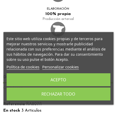
ELABORACIÓN
100% propia
Producción artersal
Este sitio web utiliza cookies propias y de terceros para
mejorar nuestros servicios y mostrarle publicidad
FABRICADO EN
relacionada con sus preferencias mediante el análisis de
España
sus hábitos de navegación. Para dar su consentimiento
Todos nuestros tés se fabrican en Granada
sobre su uso pulse el botón Acepto.
Política de cookies
Personalizar cookies
Detalles del producto
ACEPTO
Opiniones
RECHAZAR TODO
Referencia
RA807/1
En stock
3 Artículos