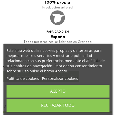
100% propia
Producción artersal
FABRICADO EN
España
Todos nuestros tés se fabrican en Granada
Este sitio web utiliza cookies propias y de terceros para
mejorar nuestros servicios y mostrarle publicidad
relacionada con sus preferencias mediante el análisis de
Acepto las condiciones generales y la política de
sus hábitos de navegación. Para dar su consentimiento
confidencialidad
sobre su uso pulse el botón Acepto.
Política de cookies
Personalizar cookies
ACEPTO
RECHAZAR TODO
Detalles del producto