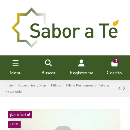
0
Menu
Buscar
Registrarse
Carrito
Inicio
Accesorios y Más
Filtros
Filtro Permanente Tetera
Inoxidable
¡En oferta!
-15%