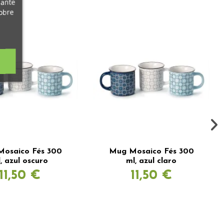
iante
obre
osaico Fés 300
Mug Mosaico Fés 300
, azul oscuro
ml, azul claro
11,50 €
11,50 €