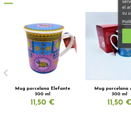
serv
el a
su u
Polí
Mug porcelana Elefante
Mug porcelana 
300 ml
300 ml
11,50 €
11,50 