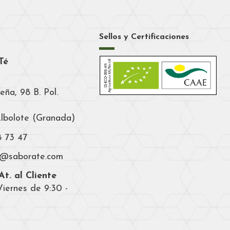
Sellos y Certificaciones
Té
eña, 98 B. Pol.
Albolote (Granada)
8 73 47
a@saborate.com
t. al Cliente
iernes de 9:30 -