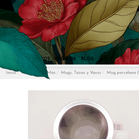
Inicio
Accesorios y Más
Mugs, Tazas y Vasos
Mug porcelana C