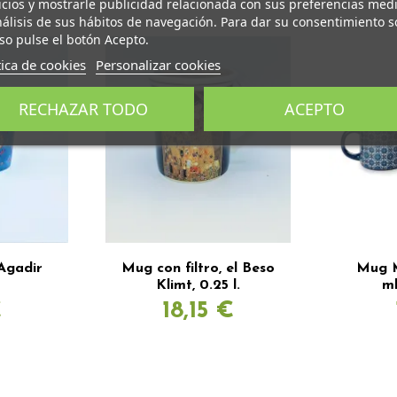
icios y mostrarle publicidad relacionada con sus preferencias med
nálisis de sus hábitos de navegación. Para dar su consentimiento s
so pulse el botón Acepto.
tica de cookies
Personalizar cookies
RECHAZAR TODO
ACEPTO
Agadir
Mug con filtro, el Beso
Mug M
Klimt, 0.25 l.
ml
€
18,15 €