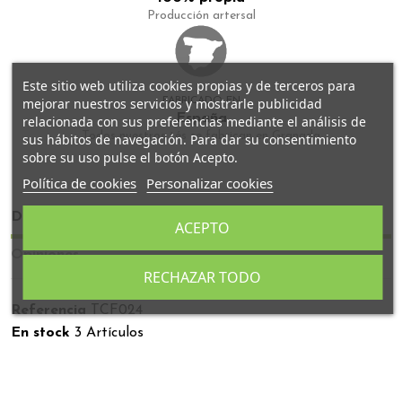
Producción artersal
Este sitio web utiliza cookies propias y de terceros para
mejorar nuestros servicios y mostrarle publicidad
FABRICADO EN
España
relacionada con sus preferencias mediante el análisis de
Todos nuestros tés se fabrican en Granada
sus hábitos de navegación. Para dar su consentimiento
sobre su uso pulse el botón Acepto.
Política de cookies
Personalizar cookies
Detalles del producto
ACEPTO
Opiniones
RECHAZAR TODO
Referencia
TCF024
En stock
3 Artículos