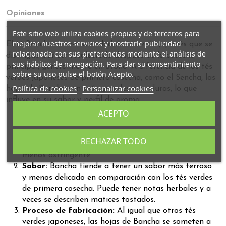
Opiniones
Este sitio web utiliza cookies propias y de terceros para
mejorar nuestros servicios y mostrarle publicidad
El té Bancha es una variedad de té verde japonés que se
relacionada con sus preferencias mediante el análisis de
distingue por ser recolectado después de la cosecha
sus hábitos de navegación. Para dar su consentimiento
principal, generalmente en otoño. A diferencia de los tés
sobre su uso pulse el botón Acepto.
verdes japoneses de primera cosecha, como el Sencha, las
Política de cookies
Personalizar cookies
hojas de Bancha son más grandes y maduras, lo que
influye en su sabor y perfil de aroma.
ACEPTO
Cosecha:
El té Bancha se recolecta después de la
cosecha principal de primavera y verano. Las hojas
RECHAZAR TODO
más maduras contribuyen a un sabor más robusto y
menos astringente.
Sabor:
Bancha tiende a tener un sabor más terroso
y menos delicado en comparación con los tés verdes
de primera cosecha. Puede tener notas herbales y a
veces se describen matices tostados.
Proceso de fabricación:
Al igual que otros tés
verdes japoneses, las hojas de Bancha se someten a