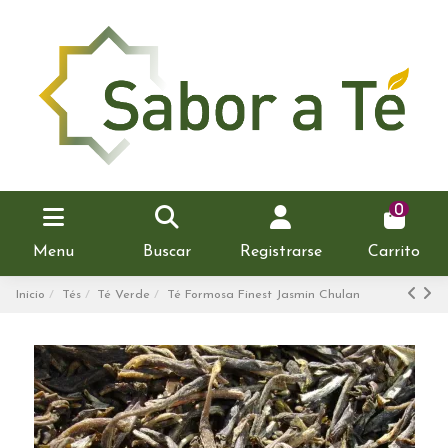
0
Menu
Buscar
Registrarse
Carrito
Inicio
Tés
Té Verde
Té Formosa Finest Jasmin Chulan