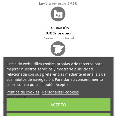
Envío a peninsula 3,95€
ELABORACIÓN
100% propia
Producción artersal
FABRICADO EN
Este sitio web utiliza cookies propias y de terceros para
España
mejorar nuestros servicios y mostrarle publicidad
Todos nuestros tés se fabrican en Granada
relacionada con sus preferencias mediante el análisis de
sus hábitos de navegación. Para dar su consentimiento
sobre su uso pulse el botón Acepto.
Política de cookies
Personalizar cookies
Descripción
ACEPTO
Detalles del producto