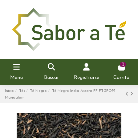
0
Menu
Buscar
Registrarse
Carrito
Inicio
Tés
Té Negro
Té Negro India Assam FF FTGFOP1
Mangalam