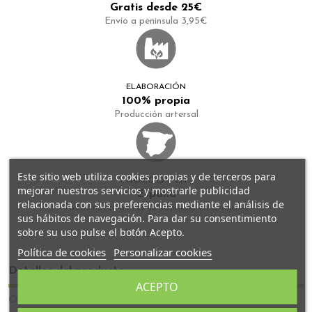
Gratis desde 25€
Envío a peninsula 3,95€
ELABORACIÓN
100% propia
Producción artersal
Este sitio web utiliza cookies propias y de terceros para
FABRICADO EN
mejorar nuestros servicios y mostrarle publicidad
España
relacionada con sus preferencias mediante el análisis de
Todos nuestros tés se fabrican en Granada
sus hábitos de navegación. Para dar su consentimiento
sobre su uso pulse el botón Acepto.
Política de cookies
Personalizar cookies
Detalles del producto
ACEPTO
Opiniones