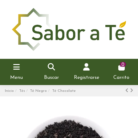
0
Menu
Buscar
Registrarse
Carrito
Inicio
Tés
Té Negro
Té Chocolate