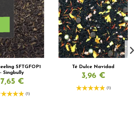
jeeling SFTGFOP1
Té Dulce Navidad
- Singbully
3,96 €
7,65 €
(1)
(1)