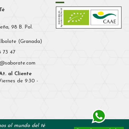
Té
eña, 98 B. Pol.
Albolote (Granada)
8 73 47
a@saborate.com
t. al Cliente
iernes de 9:30 -
os al mundo del té