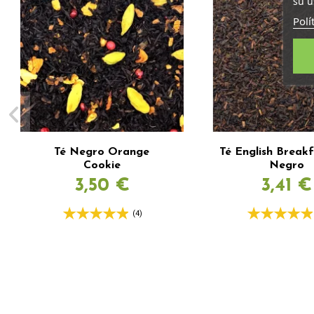
su u
Polí
Té Negro Orange
Té English Breakf
Cookie
Negro
3,50 €
3,41 €
(4)