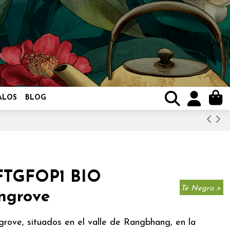
ALOS
BLOG
 FTGFOP1 BIO
Té Negro >
ongrove
rove, situados en el valle de Rangbhang, en la