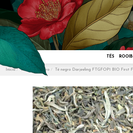
TÉS
ROOIB
Inicio
Tés
Té Negro
Té negro Darjeeling FTGFOP1 BIO First F