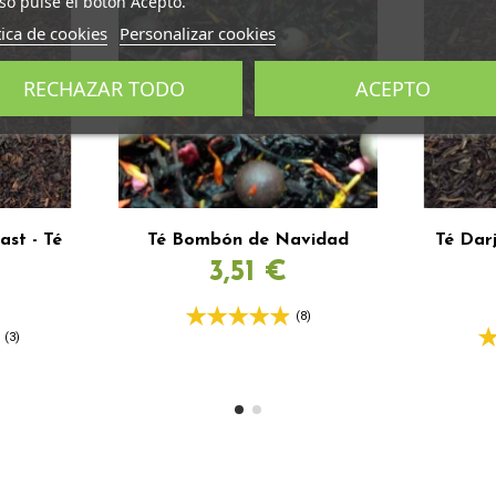
so pulse el botón Acepto.
tica de cookies
Personalizar cookies
RECHAZAR TODO
ACEPTO
ast - Té
Té Bombón de Navidad
Té Dar
3,51 €
(8)
(3)