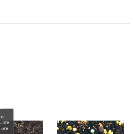
os
iante
obre