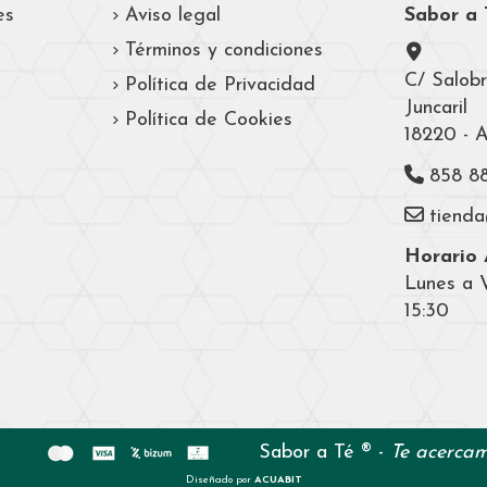
es
Aviso legal
Sabor a 
Términos y condiciones
C/ Salobr
Política de Privacidad
Juncaril
Política de Cookies
18220 - 
858 8
tiend
Horario A
Lunes a V
15:30
Sabor a Té ® -
Te acercam
Diseñado por
ACUABIT