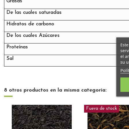
Grasas <0,
De las cuales saturadas <
Hidratos de carbono <0
De los cuales Azúcares <0
Este
Proteínas <0,
serv
el a
Sal 0
su u
Polí
8 otros productos en la misma categoría:
Fuera de stock