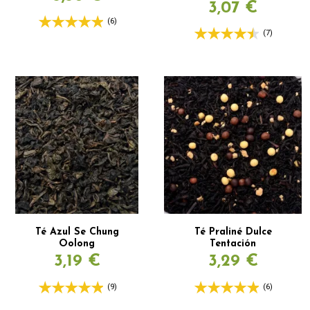
3,07 €
(6)
(7)
Té Azul Se Chung
Té Praliné Dulce
Oolong
Tentación
3,19 €
3,29 €
(9)
(6)