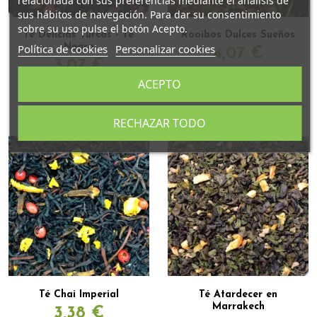
relacionada con sus preferencias mediante el análisis de
sus hábitos de navegación. Para dar su consentimiento
sobre su uso pulse el botón Acepto.
Té Delicias Turcas - Té
Rooibos Dulces Sueños
Política de cookies
Personalizar cookies
Negro
4,07 €
3,07 €
(9)
ACEPTO
(9)
RECHAZAR TODO
Té Chai Imperial
Té Atardecer en
Marrakech
3,38 €