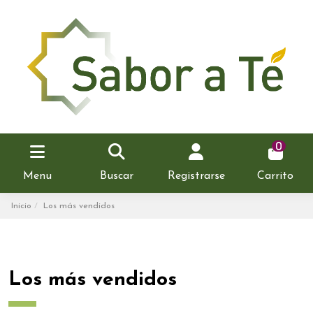
0
Menu
Buscar
Registrarse
Carrito
Inicio
Los más vendidos
Los más vendidos