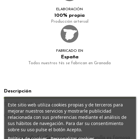
ELABORACIÓN
100% propia
Producción artersal
FABRICADO EN
España
Todos nuestros tés se fabrican en Granada
Descripción
Detalles del producto
Este sitio web utiliza cookies propias y de terceros para
mejorar nuestros servicios y mostrarle publicidad
Opiniones
relacionada con sus preferencias mediante el análisis de
sus hábitos de navegación. Para dar su consentimiento
sobre su uso pulse el botón Acepto.
Política de cookies
Personalizar cookies
Propiedades Calmantes:
La manzanilla es famosa