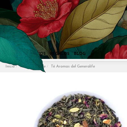
Inicio
Tés
Té Verde
Té Aromas del Generalife