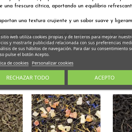
e una frescura cítrica, aportando un equilibrio refresc
ortan una textura crujiente y un sabor suave y ligera
zura y aroma cremoso, creando una armonía con los otros
 sitio web utiliza cookies propias y de terceros para mejorar nuestr
icios y mostrarle publicidad relacionada con sus preferencias med
en con una nota floral y elegante, elevando la experie
nálisis de sus hábitos de navegación. Para dar su consentimiento s
so pulse el botón Acepto.
tica de cookies
Personalizar cookies
RECHAZAR TODO
ACEPTO