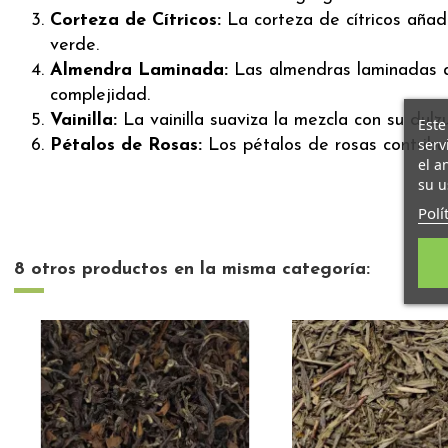
Corteza de Cítricos:
La corteza de cítricos añad
verde.
Almendra Laminada:
Las almendras laminadas ap
complejidad.
Vainilla:
La vainilla suaviza la mezcla con su dul
Este
serv
Pétalos de Rosas:
Los pétalos de rosas contribuy
el a
su u
Polí
8 otros productos en la misma categoría: