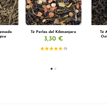
einado
Té Perlas del Kilimanjaro
Té 
gico
Oo
3,30 €
(1)