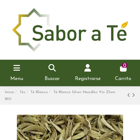
0
Menu
Buscar
Registrarse
Carrito
Inicio
Tés
Té Blanco
Té Blanco Silver Needles Yin Zhen
BIO