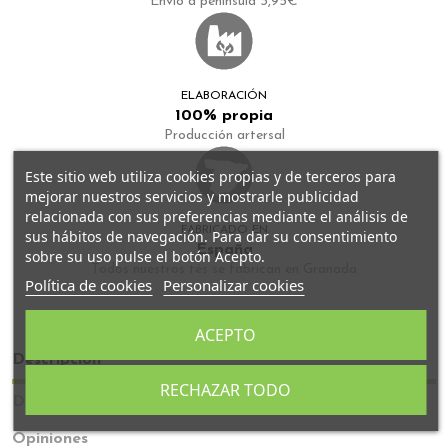
Envío a peninsula 3,95€
ELABORACIÓN
100% propia
Producción artersal
Este sitio web utiliza cookies propias y de terceros para
mejorar nuestros servicios y mostrarle publicidad
relacionada con sus preferencias mediante el análisis de
FABRICADO EN
sus hábitos de navegación. Para dar su consentimiento
España
sobre su uso pulse el botón Acepto.
Todos nuestros tés se fabrican en Granada
Política de cookies
Personalizar cookies
ACEPTO
Descripción
RECHAZAR TODO
Detalles del producto
Opiniones