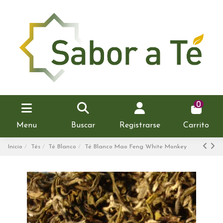
0
Menu
Buscar
Registrarse
Carrito
Inicio
Tés
Té Blanco
Té Blanco Mao Feng White Monkey