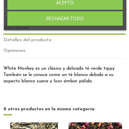
ACEPTO
Todos nuestros tés se fabrican en Granada
RECHAZAR TODO
Descripción
Detalles del producto
Opiniones
White Monkey es un clásico y delicado té verde tippy.
También se le conoce como un té blanco debido a su
aspecto blanco suave y licor ámbar pálido.
8 otros productos en la misma categoría: