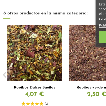
Este
serv
8 otros productos en la misma categoría:
el a
su u
Polí
Rooibos Dulces Sueños
Rooibos verde n
4,07 €
2,50 
(9)