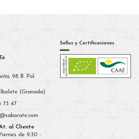
Sellos y Certificaciones
Té
eña, 98 B. Pol.
Albolote (Granada)
8 73 47
a@saborate.com
t. al Cliente
iernes de 9:30 -