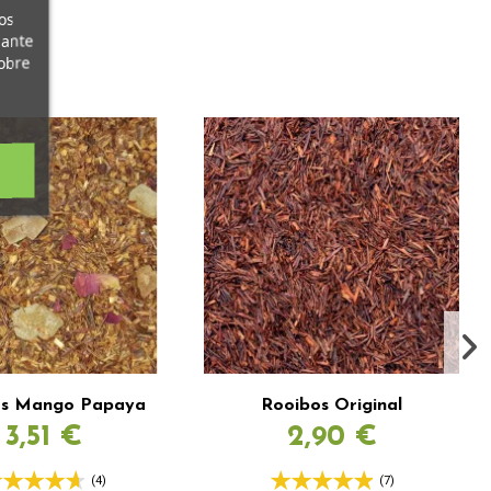
os
iante
obre
os Mango Papaya
Rooibos Original
3,51 €
2,90 €
(4)
(7)