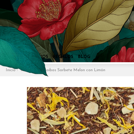
Inicio
Rooibos
Rooibos Sorbete Melon con Limón