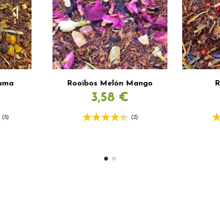
cuma
Rooibos Melón Mango
R
3,58 €
(5)
(2)