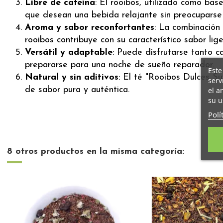
Libre de cafeína
: El rooibos, utilizado como bas
que desean una bebida relajante sin preocuparse 
Aroma y sabor reconfortantes
: La combinación 
rooibos contribuye con su característico sabor lig
Versátil y adaptable
: Puede disfrutarse tanto c
prepararse para una noche de sueño reparador.
Este
Natural y sin aditivos
: El té "Rooibos Dulces Su
serv
de sabor pura y auténtica.
el a
su u
Polí
8 otros productos en la misma categoría: