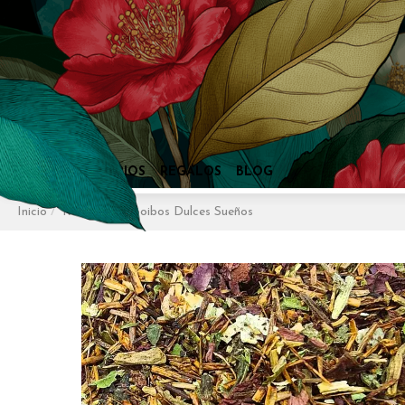
Inicio
Rooibos
Rooibos Dulces Sueños