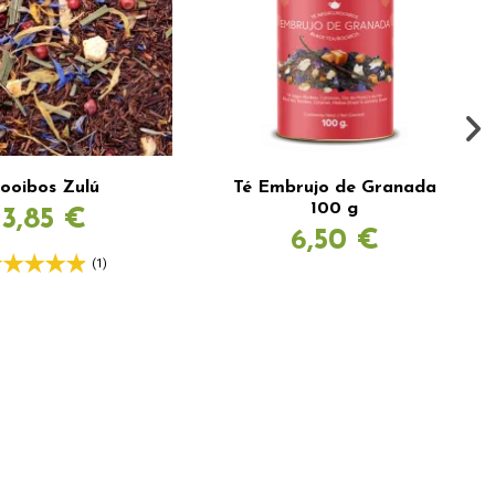
ooibos Zulú
Té Embrujo de Granada
100 g
3,85 €
6,50 €
(1)