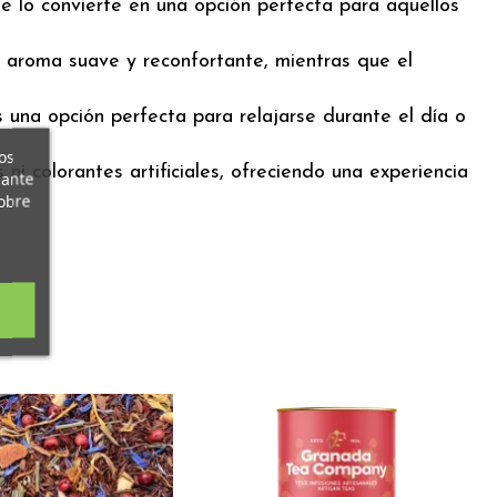
ue lo convierte en una opción perfecta para aquellos
un aroma suave y reconfortante, mientras que el
s una opción perfecta para relajarse durante el día o
os
ni colorantes artificiales, ofreciendo una experiencia
iante
obre