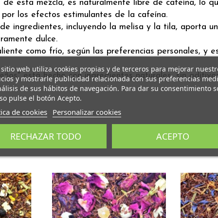
e de esta mezcla, es naturalmente libre de cafeína, lo q
por los efectos estimulantes de la cafeína.
de ingredientes, incluyendo la melisa y la tila, aporta 
eramente dulce.
aliente como frío, según las preferencias personales, y e
 sitio web utiliza cookies propias y de terceros para mejorar nuestr
eños" está hecho con ingredientes naturales, sin aditivos 
icios y mostrarle publicidad relacionada con sus preferencias med
nálisis de sus hábitos de navegación. Para dar su consentimiento s
so pulse el botón Acepto.
tica de cookies
Personalizar cookies
RECHAZAR TODO
ACEPTO