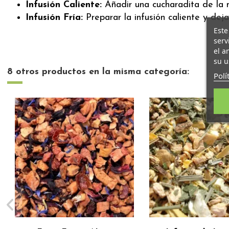
Infusión Caliente:
Añadir una cucharadita de la 
Infusión Fría:
Preparar la infusión caliente y dejar
Este
serv
el a
su u
8 otros productos en la misma categoría:
Polí