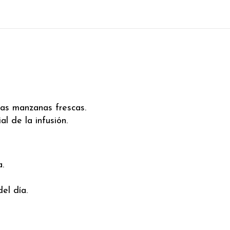
las manzanas frescas.
l de la infusión.
.
el día.