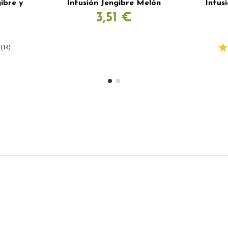
ibre y
Infusión Jengibre Melón
Infus
3,51 €
(14)