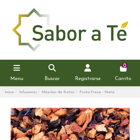
0
Menu
Buscar
Registrarse
Carrito
Inicio
Infusiones
Mezclas de frutas
Fruta Fresa - Nata