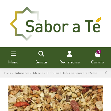
0
Menu
Buscar
Registrarse
Carrito
Inicio
Infusiones
Mezclas de frutas
Infusión Jengibre Melón