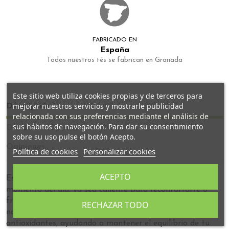
FABRICADO EN
España
Todos nuestros tés se fabrican en Granada
Este sitio web utiliza cookies propias y de terceros para
mejorar nuestros servicios y mostrarle publicidad
Descripción
relacionada con sus preferencias mediante el análisis de
sus hábitos de navegación. Para dar su consentimiento
Detalles del producto
sobre su uso pulse el botón Acepto.
Opiniones
Política de cookies
Personalizar cookies
ACEPTO
Esta infusión es ideal para disfrutar en cualquier
momento del día, ya sea caliente para reconfortarte o
fría para refrescarte. Su combinación de ingredientes
RECHAZAR TODO
naturales ofrece beneficios digestivos, energizantes y
antioxidantes, ayudando a mantener el equilibrio de tu