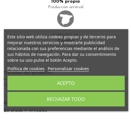
100% propia
Producción artersal
FABRICADO EN
Este sitio web utiliza cookies propias y de terceros para
España
mejorar nuestros servicios y mostrarle publicidad
Todos nuestros tés se fabrican en Granada
relacionada con sus preferencias mediante el análisis de
sus hábitos de navegación. Para dar su consentimiento
sobre su uso pulse el botón Acepto.
Política de cookies
Personalizar cookies
Detalles del producto
ACEPTO
Opiniones
RECHAZAR TODO
Referencia
INF001
En stock
9 Artículos