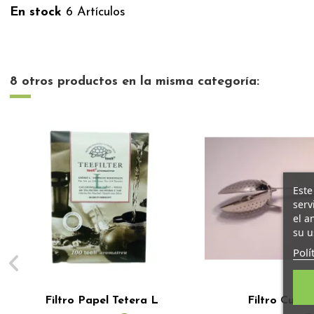
En stock
6 Artículos
8 otros productos en la misma categoría:
Este
serv
el a
su u
Polí
Filtro Papel Tetera L
Filtro Cuch