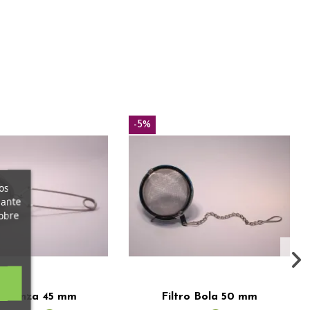
-5%
os
iante
obre
ro Pinza 45 mm
Filtro Bola 50 mm