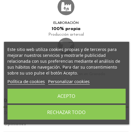
ELABORACIÓN
100% propia
Producción artersal
Este sitio web utiliza cookies propias y de terceros para
mejorar nuestros servicios y mostrarle publicidad
relacionada con sus preferencias mediante el análisis de
FABRICADO EN
sus hábitos de navegación. Para dar su consentimiento
España
sobre su uso pulse el botón Acepto.
Todos nuestros tés se fabrican en Granada
Política de cookies
Personalizar cookies
ACEPTO
Descripción
RECHAZAR TODO
Detalles del producto
Opiniones