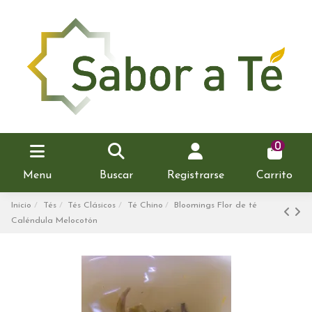
0
Menu
Buscar
Registrarse
Carrito
Inicio
Tés
Tés Clásicos
Té Chino
Bloomings Flor de té
Caléndula Melocotón