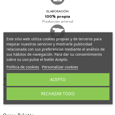
ELABORACIÓN
100% propia
Producción artersal
Este sitio web utiliza cookies propias y de terceros para
mejorar nuestros servicios y mostrarle publicidad
FABRICADO EN
relacionada con sus preferencias mediante el análisis de
España
sus hábitos de navegación. Para dar su consentimiento
Todos nuestros tés se fabrican en Granada
sobre su uso pulse el botón Acepto.
Política de cookies
Personalizar cookies
ACEPTO
Descripción
Detalles del producto
RECHAZAR TODO
Opiniones