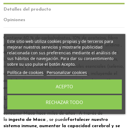
Detalles del producto
Opiniones
Contiene 60 % de carbohidratos, 10% de proteína, fibra
Este sitio web utiliza cookies propias y de terceros para
dietética 8,5 %, y grasas 2,2 %. Además, contiene uridina ,
mejorar nuestros servicios y mostrarle publicidad
relacionada con sus preferencias mediante el análisis de
ácido málico, derivado de benzoilo, y glucosinolatos, etc.
sus hábitos de navegación. Para dar su consentimiento
La raíz de Maca seca tiene gran cantidad de alcaloides,
sobre su uso pulse el botón Acepto.
minerales y nutrientes, como minerales esenciales (selenio,
Política de cookies
Personalizar cookies
calcio, magnesio, y hierro) , ácidos grasos, incluyendo el
ácido linolénico, ácido palmítico, y ácidos oleico, y 19
ACEPTO
aminoácidos, así como polisacáridos.
La ingesta de Maca, beneficios.
RECHAZAR TODO
Los pueblos sudamericanos comenzaron a cultivar y
consumir Maca hace miles de años . A través de
la
ingesta de Maca
, se puede
fortalecer nuestro
sistema inmune, aumentar la capacidad cerebral y se