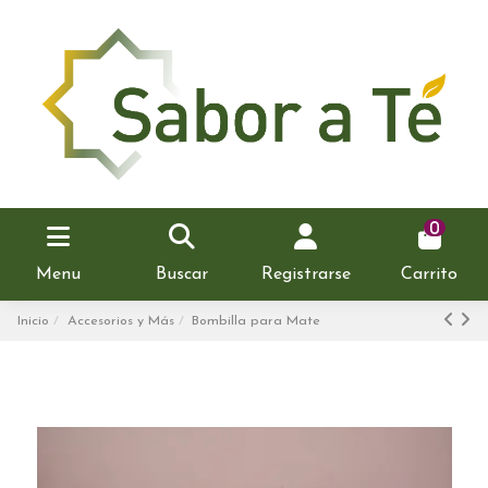
0
Menu
Buscar
Registrarse
Carrito
Inicio
Accesorios y Más
Bombilla para Mate