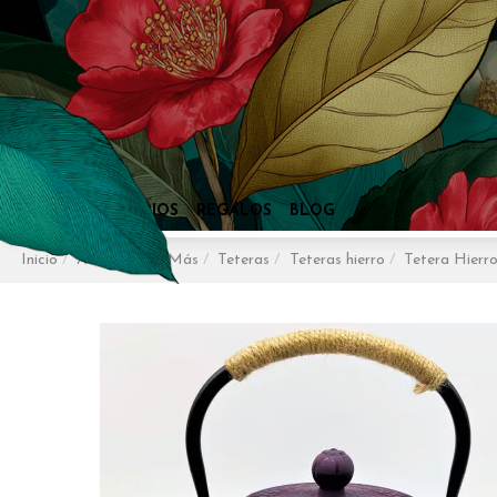
Inicio
Accesorios y Más
Teteras
Teteras hierro
Tetera Hierr