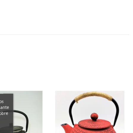
os
iante
obre