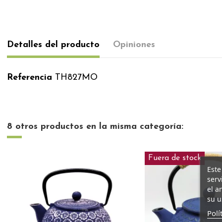
Detalles del producto
Opiniones
Referencia
TH827MO
8 otros productos en la misma categoría:
Fuera de stock
Este
serv
el a
su u
Polí