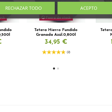
RECHAZAR TODO
ACEPTO
ock
Fuera de stock
undido
Tetera Hierro Fundido
Teter
,500l
Granada Azúl.0,800l
€
34,95 €
(2)