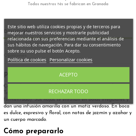
Todos nuestros tés se fabrican en Granada
Este sitio web utiliza cookies propias y de terceros para
Descripción
mejorar nuestros servicios y mostrarle publicidad
relacionada con sus preferencias mediante el análisis de
Detalles del producto
sus hábitos de navegación. Para dar su consentimiento
sobre su uso pulse el botón Acepto.
Opiniones
Política de cookies
Personalizar cookies
ACEPTO
Perfil de cata
Conocido como uno de los oolong más antiguos de
RECHAZAR TODO
Taiwán, el Dung Ting es un “oolong verde” (ligeramente
fermentado). Sus hojas se enrollan en bolas irregulares y
dan una infusión amarilla con un matiz verdoso. En boca
es dulce, expresivo y floral, con notas de jazmín y azahar y
un cuerpo marcado.
Cómo prepararlo