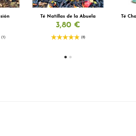
sión
Té Natillas de la Abuela
Té Cha
3,80 €
(1)
(8)