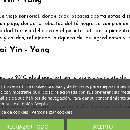
 Yin - Yang
un viaje sensorial, donde cada especia aporta notas dis
ompleja, donde la robustez del té negro se complementa c
idad terrosa del clavo y el picante sutil de la pimienta.
 y cálidos, reflejando la riqueza de los ingredientes y l
ai Yin - Yang
a de 95°C, ideal para extraer la esencia completa del t
 por cada taza de agua.
 sitio web utiliza cookies propias y de terceros para mejorar nuestr
iendo de la intensidad deseada. Para un chai más tradici
icios y mostrarle publicidad relacionada con sus preferencias med
nálisis de sus hábitos de navegación. Para dar su consentimiento s
so pulse el botón Acepto.
librio perfecto de sabores que este chai tiene para ofrece
tica de cookies
Personalizar cookies
ng
RECHAZAR TODO
ACEPTO