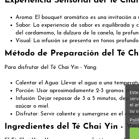
Experiencia Sensorial del Té Chai
Aroma: El bouquet aromático es una invitación a 
Sabor: La experiencia de sabor es equilibrada y c
del cardamomo, la dulzura de la canela, la profund
Visual: La infusión se presenta en tonos profundos
Método de Preparación del Té Ch
Para disfrutar del Té Chai Yin - Yang:
Calentar el Agua: Llevar el agua a una temperatur
Porción: Usar aproximadamente 2-3 gramos de té
Este
Infusión: Dejar reposar de 3 a 5 minutos, depend
serv
el a
azúcar o miel.
su u
Disfrutar: Servir caliente y sumergirse en el equi
Polí
Ingredientes del Té Chai Yin - Ya