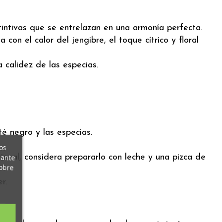
tintivas que se entrelazan en una armonía perfecta.
on el calor del jengibre, el toque cítrico y floral
a calidez de las especias.
é negro y las especias.
os
onal, considera prepararlo con leche y una pizca de
iante
obre
r.