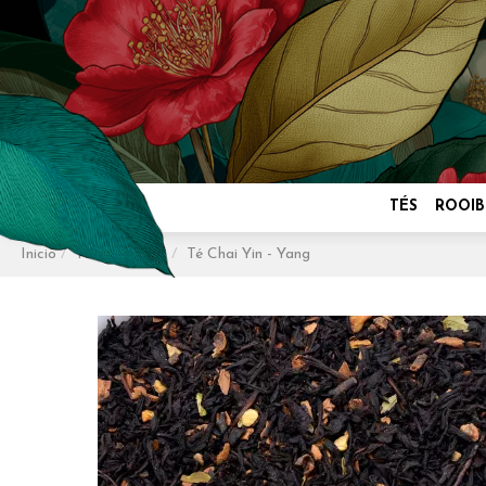
TÉS
ROOIB
Inicio
Tés
Té Chai
Té Chai Yin - Yang