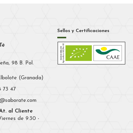
Sellos y Certificaciones
Té
eña, 98 B. Pol.
Albolote (Granada)
8 73 47
a@saborate.com
t. al Cliente
iernes de 9:30 -