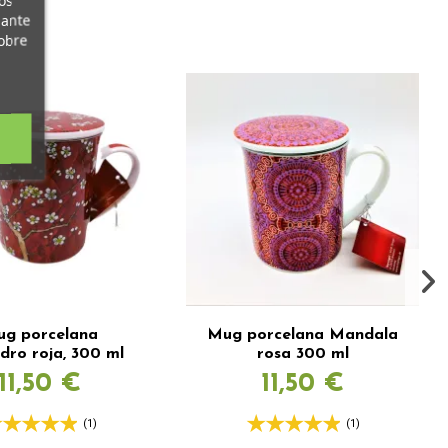
os
iante
obre
g porcelana
Mug porcelana Mandala
dro roja, 300 ml
rosa 300 ml
11,50 €
11,50 €
(1)
(1)