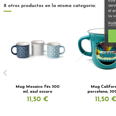
Este
serv
8 otros productos en la misma categoría:
el a
su u
Polí
Mug Mosaico Fés 300
Mug Califor
ml, azul oscuro
porcelana, 30
11,50 €
11,50 