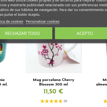
 sitio web utiliza cookies propias y de terceros para mejorar nuestr
icios y mostrarle publicidad relacionada con sus preferencias med
nálisis de sus hábitos de navegación. Para dar su consentimiento s
so pulse el botón Acepto.
tica de cookies
Personalizar cookies
RECHAZAR TODO
ACEPTO
nia
Mug porcelana Cherry
Mu
0 ml.
Blossom 300 ml
almen
€
11,50 €
(1)