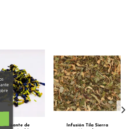
os
iante
obre
r Guisante de
Infusión Tila Sierra