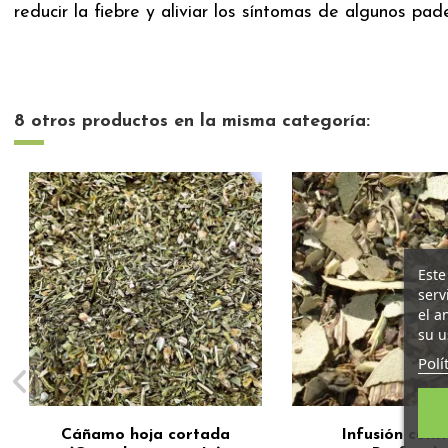
reducir la fiebre y aliviar los síntomas de algunos pad
8 otros productos en la misma categoría:
Este
serv
el a
su u
Polí
Cáñamo hoja cortada
Infusión contr