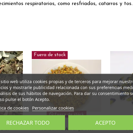
ecimientos respiratorios, como resfriados, catarros y tos.
Fuera de stock
 sitio web utiliza cookies propias y de terceros para mejorar nuestr
icios y mostrarle publicidad relacionada con sus preferencias med
nálisis de sus hábitos de navegación. Para dar su consentimiento s
so pulse el botón Acepto.
tica de cookies
Personalizar cookies
Fuera de stock
RECHAZAR TODO
ACEPTO
a el
Manzanilla Amarga Flor
Flo