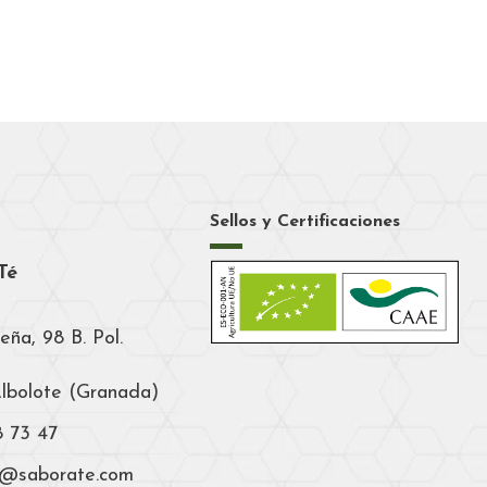
Sellos y Certificaciones
Té
eña, 98 B. Pol.
Albolote (Granada)
8 73 47
a@saborate.com