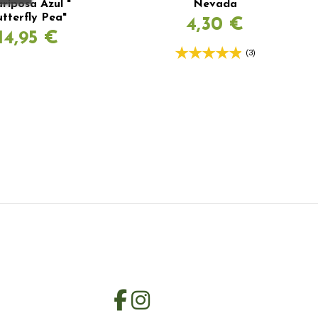
riposa Azul "
Nevada
utterfly Pea"
4,30 €
14,95 €
(3)