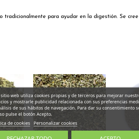
ado tradicionalmente para ayudar en la digestión. Se cre
 sitio web utiliza cookies propias y de terceros para mejorar nuestr
icios y mostrarle publicidad relacionada con sus preferencias med
nálisis de sus hábitos de navegación. Para dar su consentimiento s
so pulse el botón Acepto.
tica de cookies
Personalizar cookies
RECHAZAR TODO
ACEPTO