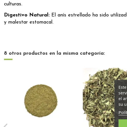
culturas.
Digestivo Natural:
El anís estrellado ha sido utiliz
y malestar estomacal.
8 otros productos en la misma categoría:
Este
serv
el a
su u
Polí