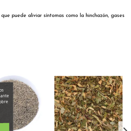
e que puede aliviar síntomas como la hinchazón, gases
os
iante
obre