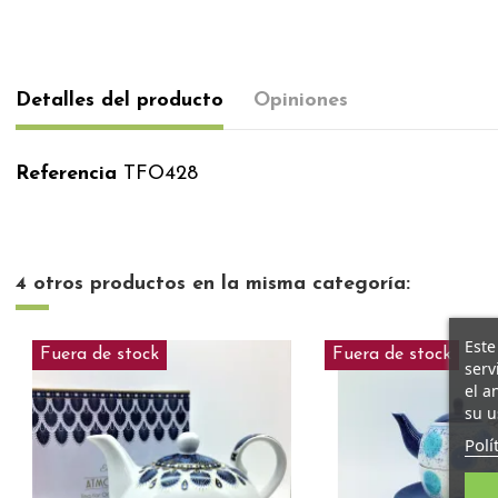
Detalles del producto
Opiniones
Referencia
TFO428
4 otros productos en la misma categoría:
Este
Fuera de stock
Fuera de stock
serv
el a
su u
Polí