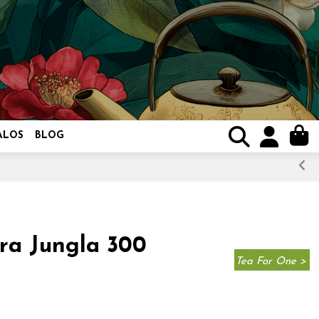
ALOS
BLOG
ra Jungla 300
Tea For One >