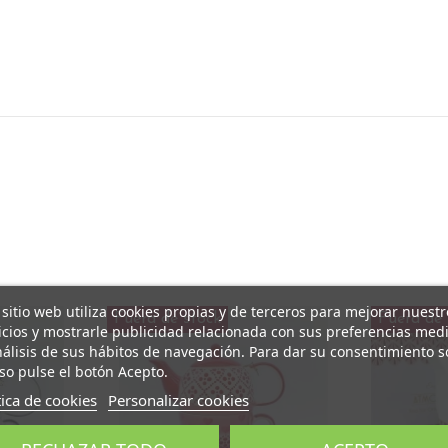
 sitio web utiliza cookies propias y de terceros para mejorar nuestr
Fuera de stock
Fuera de 
icios y mostrarle publicidad relacionada con sus preferencias med
nálisis de sus hábitos de navegación. Para dar su consentimiento s
so pulse el botón Acepto.
tica de cookies
Personalizar cookies