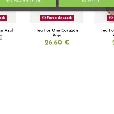
RECHAZAR TODO
ACEPTO
ock
Fuera de stock
sa Azul
Tea For One Corazón
Tea F
Roja
€
26,60 €