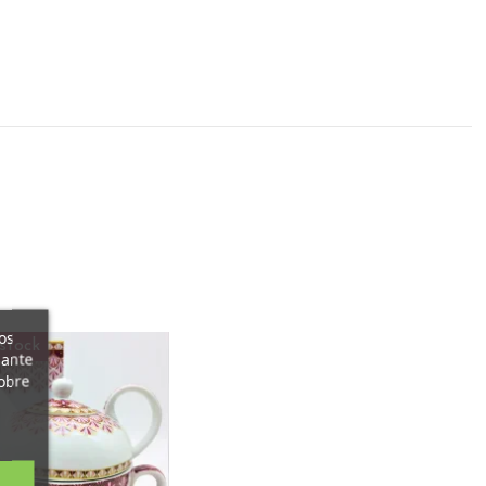
os
stock
iante
obre