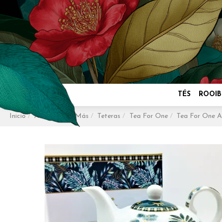
TÉS
ROOIB
Inicio
Accesorios y Más
Teteras
Tea For One
Tea For One A