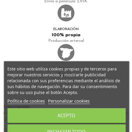
Envío a peninsula 3,95€
ELABORACIÓN
100% propia
Producción artersal
Este sitio web utiliza cookies propias y de terceros para
FABRICADO EN
mejorar nuestros servicios y mostrarle publicidad
España
relacionada con sus preferencias mediante el análisis de
Todos nuestros tés se fabrican en Granada
sus hábitos de navegación. Para dar su consentimiento
sobre su uso pulse el botón Acepto.
Política de cookies
Personalizar cookies
Descripción
ACEPTO
Detalles del producto
Opiniones
RECHAZAR TODO