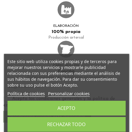
ELABORACIÓN
100% propia
Producción artersal
Este sitio web utiliza cookies propias y de terceros para
FABRICADO EN
mejorar nuestros servicios y mostrarle publicidad
España
relacionada con sus preferencias mediante el análisis de
Todos nuestros tés se fabrican en Granada
sus hábitos de navegación. Para dar su consentimiento
sobre su uso pulse el botón Acepto.
Política de cookies
Personalizar cookies
Acepto las condiciones generales y la política de
confidencialidad
ACEPTO
RECHAZAR TODO