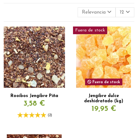
Relevancia
12
Fuera de stock
Fuera de stock
Rooibos Jengibre Piña
Jengibre dulce
deshidratado (kg)
3,58 €
19,95 €
(2)