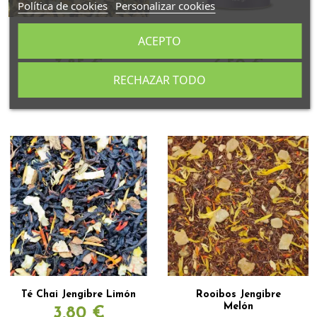
Política de cookies
Personalizar cookies
Infusión de Jengibre
Infusión Jengibre
ACEPTO
Cúrcuma
Limón 100 g
3,85 €
6,50 €
RECHAZAR TODO
(3)
Té Chai Jengibre Limón
Rooibos Jengibre
Melón
3,80 €